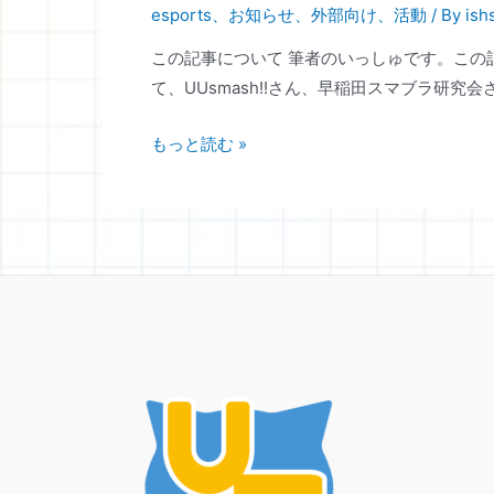
esports
、
お知らせ
、
外部向け
、
活動
/ By
ish
この記事について 筆者のいっしゅです。こ
て、UUsmash!!さん、早稲田スマブラ研究
2024
もっと読む »
年
度
東
京
大
学
esports
サ
ー
ク
ル