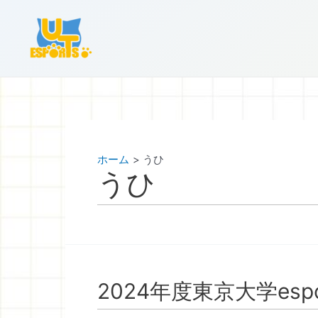
コ
ン
テ
ン
ツ
へ
ス
キ
ホーム
うひ
ッ
うひ
プ
2024年度東京大学esp