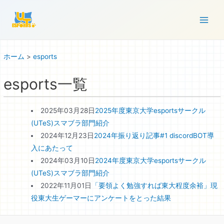
コ
ン
Main
テ
ン
Men
ツ
ホーム
>
esports
へ
esports一覧
ス
キ
ッ
2025年03月28日
2025年度東京大学esportsサークル
プ
(UTeS)スマブラ部門紹介
2024年12月23日
2024年振り返り記事#1 discordBOT導
入にあたって
2024年03月10日
2024年度東京大学esportsサークル
(UTeS)スマブラ部門紹介
2022年11月01日
「要領よく勉強すれば東大程度余裕」現
役東大生ゲーマーにアンケートをとった結果