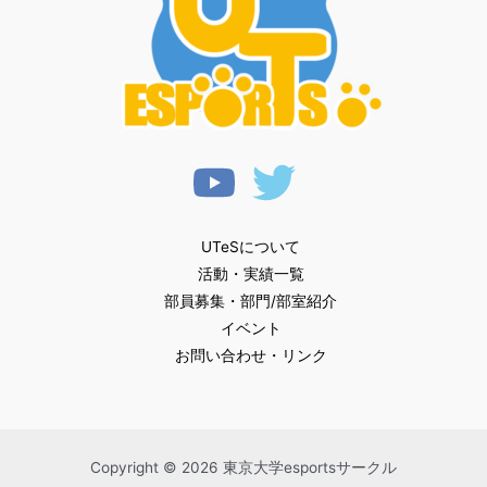
ッ
プ
協
定
締
結
の
お
知
UTeSについて
ら
活動・実績一覧
せ
部員募集・部門/部室紹介
イベント
お問い合わせ・リンク
Copyright © 2026 東京大学esportsサークル