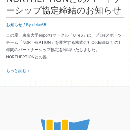
ーシップ協定締結のお知らせ
お知らせ
/ By
deko65
この度、東京大学esportsサークル「UTeS」は、プロeスポーツ
チーム「NORTHEPTION」を運営する株式会社CodeBlitz との1
年間のパートナーシップ協定を締結いたしました。
NORTHEPTIONとの協 …
NORTHEPTION
もっと読む »
と
の
パ
ー
ト
ナ
ー
シ