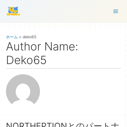
コ
ン
Main
テ
ン
Men
ツ
ホーム
deko65
へ
Author Name:
ス
キ
Deko65
ッ
プ
NORTHEPTIONとのパートナ