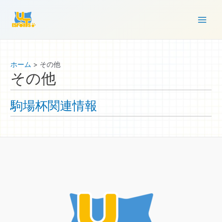
コ
ン
Main
テ
ン
Men
ツ
ホーム
その他
へ
その他
ス
キ
駒場杯関連情報
ッ
プ